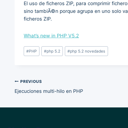
El uso de ficheros ZIP, para comprimir fiche
sino tambiÃ©n porque agrupa en uno solo var
ficheros ZIP.
What’s new in PHP V5.2
Post
#
PHP
#
php 5.2
#
php 5.2 novedades
Tags:
Post
PREVIOUS
Ejecuciones multi-hilo en PHP
navigation