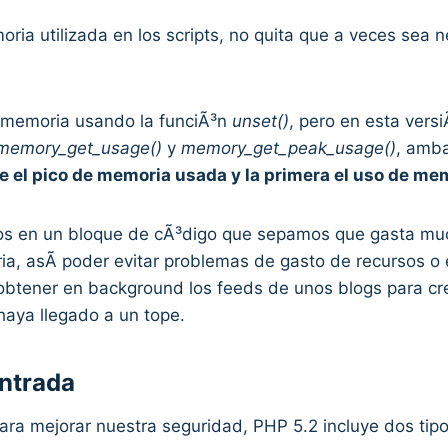
ia utilizada en los scripts, no quita que a veces sea n
r memoria usando la funciÃ³n
unset()
, pero en esta vers
memory_get_usage()
y
memory_get_peak_usage()
, amba
e el pico de memoria usada y la primera el uso de m
s en un bloque de cÃ³digo que sepamos que gasta much
 asÃ­ poder evitar problemas de gasto de recursos o evi
 obtener en background los feeds de unos blogs para cr
haya llegado a un tope.
entrada
ara mejorar nuestra seguridad, PHP 5.2 incluye dos tipos