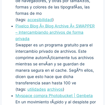
de navegadores, y otras por tamaÃ±os,
formas y colores de las tipografÃ­as, las
formas de mo
(tags:
accesibilidad
)
Pixelco Blog Â» Blog Archive Â» SWAPPER
– Intercambiando archivos de forma
privada
Swapper es un programa gratuito para el
intercambio privado de archivos. Este
comprime automÃ¡ticamente tus archivos
mientras se envÃ­an y se guardan de
manera segura en el cache. SegÃºn ellos,
dicen que esto hace que dicha
transferencia sean hasta 100 ve
(tags:
utilidades
archivos
)
Myspace compra Photobucket | Genbeta
En un movimiento rÃ¡pido y al despiste por