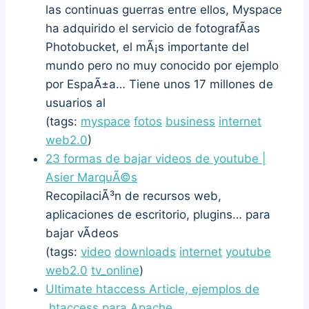
las continuas guerras entre ellos, Myspace
ha adquirido el servicio de fotografÃ­as
Photobucket, el mÃ¡s importante del
mundo pero no muy conocido por ejemplo
por EspaÃ±a… Tiene unos 17 millones de
usuarios al
(tags:
myspace
fotos
business
internet
web2.0
)
23 formas de bajar videos de youtube |
Asier MarquÃ©s
RecopilaciÃ³n de recursos web,
aplicaciones de escritorio, plugins… para
bajar vÃ­deos
(tags:
video
downloads
internet
youtube
web2.0
tv_online
)
Ultimate htaccess Article, ejemplos de
.htaccess para Apache