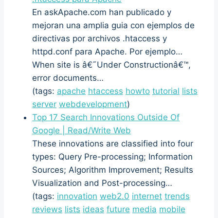
En askApache.com han publicado y
mejoran una amplia guia con ejemplos de
directivas por archivos .htaccess y
httpd.conf para Apache. Por ejemplo…
When site is â€˜Under Constructionâ€™,
error documents…
(tags:
apache
htaccess
howto
tutorial
lists
server
webdevelopment
)
Top 17 Search Innovations Outside Of
Google | Read/Write Web
These innovations are classified into four
types: Query Pre-processing; Information
Sources; Algorithm Improvement; Results
Visualization and Post-processing…
(tags:
innovation
web2.0
internet
trends
reviews
lists
ideas
future
media
mobile