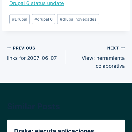
Drupal 6 status update
Post
#
Drupal
#
drupal 6
#
drupal novedades
Tags:
Post
PREVIOUS
NEXT
links for 2007-06-07
View: herramienta
navigation
colaborativa
Similar Posts
Drake: ejecuta aplicaciones