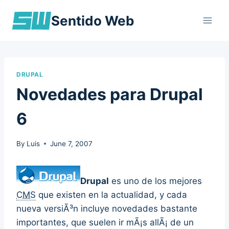
Skip
Sentido Web
to
content
DRUPAL
Novedades para Drupal
6
By
Luis
June 7, 2007
Drupal
es uno de los mejores
CMS
que existen en la actualidad, y cada
nueva versiÃ³n incluye novedades bastante
importantes, que suelen ir mÃ¡s allÃ¡ de un