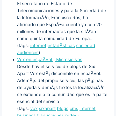
El secretario de Estado de
Telecomunicaciones y para la Sociedad de
la InformaciÃ³n, Francisco Ros, ha
afirmado que EspaÃ±a cuenta ya con 20
millones de internautas que la sitÃºan
como quinta comunidad de Europa…
(tags:
internet
estadÃ­sticas
sociedad
audiences
)
Vox en espaÃ±ol | Microsiervos
Desde hoy el servicio de blogs de Six
Apart Vox estÃ¡ disponible en espaÃ±ol.
AdemÃ¡s del propio servicio, las pÃ¡ginas
de ayuda y demÃ¡s textos la localizaciÃ³n
se extiende a la comunidad que es la parte
esencial del servicio
(tags:
vox
sixapart
blogs
cms
internet
business
traducciones
redes
)