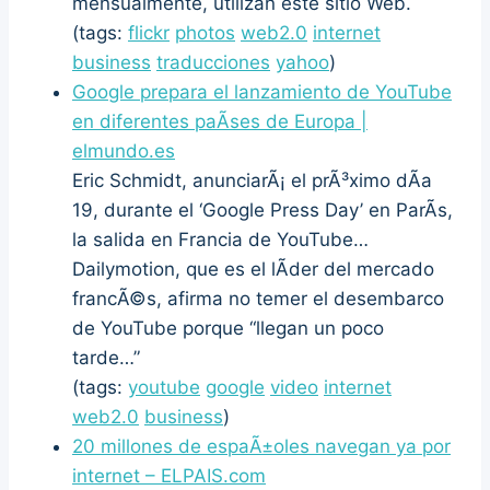
mensualmente, utilizan este sitio Web.
(tags:
flickr
photos
web2.0
internet
business
traducciones
yahoo
)
Google prepara el lanzamiento de YouTube
en diferentes paÃ­ses de Europa |
elmundo.es
Eric Schmidt, anunciarÃ¡ el prÃ³ximo dÃ­a
19, durante el ‘Google Press Day’ en ParÃ­s,
la salida en Francia de YouTube…
Dailymotion, que es el lÃ­der del mercado
francÃ©s, afirma no temer el desembarco
de YouTube porque “llegan un poco
tarde…”
(tags:
youtube
google
video
internet
web2.0
business
)
20 millones de espaÃ±oles navegan ya por
internet – ELPAIS.com