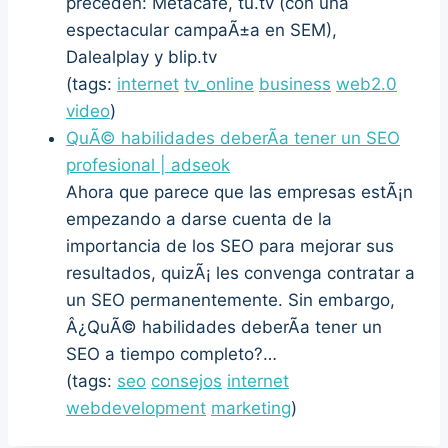
preceden: Metacafe, tu.tv (con una
espectacular campaÃ±a en SEM),
Dalealplay y blip.tv
(tags:
internet
tv_online
business
web2.0
video
)
QuÃ© habilidades deberÃ­a tener un SEO
profesional | adseok
Ahora que parece que las empresas estÃ¡n
empezando a darse cuenta de la
importancia de los SEO para mejorar sus
resultados, quizÃ¡ les convenga contratar a
un SEO permanentemente. Sin embargo,
Â¿QuÃ© habilidades deberÃ­a tener un
SEO a tiempo completo?…
(tags:
seo
consejos
internet
webdevelopment
marketing
)