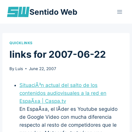
Skip
Sentido Web
to
content
QUICKLINKS
links for 2007-06-22
By
Luis
June 22, 2007
SituaciÃ³n actual del salto de los
contenidos audiovisuales a la red en
EspaÃ±a | Caspa.tv
En EspaÃ±a, el lÃ­der es Youtube seguido
de Google Video con mucha diferencia
respecto al resto de competidores que le