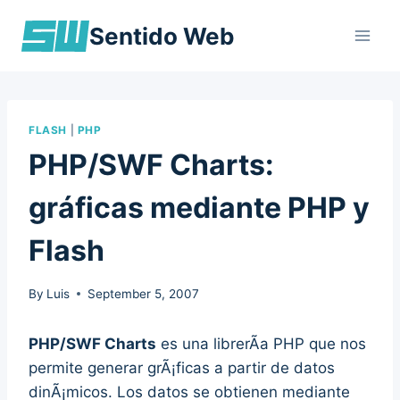
Skip
Sentido Web
to
content
FLASH
|
PHP
PHP/SWF Charts:
gráficas mediante PHP y
Flash
By
Luis
September 5, 2007
PHP/SWF Charts
es una librerÃ­a PHP que nos
permite generar grÃ¡ficas a partir de datos
dinÃ¡micos. Los datos se obtienen mediante