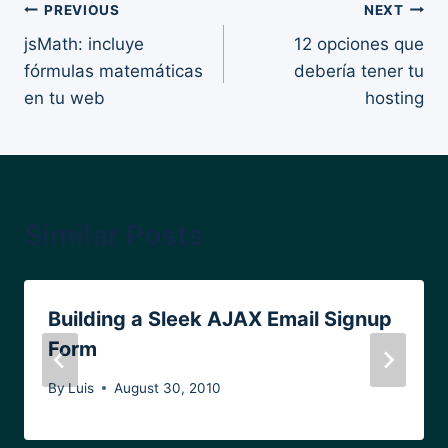
Post
PREVIOUS
NEXT
jsMath: incluye
12 opciones que
navigation
fórmulas matemáticas
debería tener tu
en tu web
hosting
Similar Posts
Building a Sleek AJAX Email Signup
Form
By
Luis
August 30, 2010