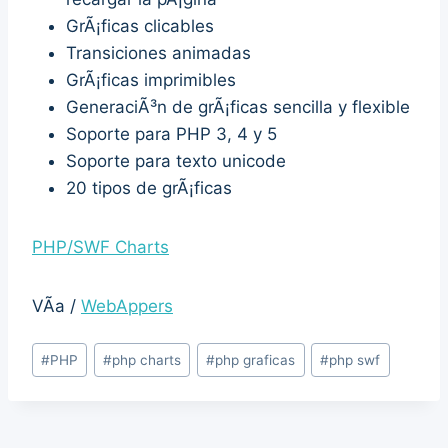
GrÃ¡ficas clicables
Transiciones animadas
GrÃ¡ficas imprimibles
GeneraciÃ³n de grÃ¡ficas sencilla y flexible
Soporte para PHP 3, 4 y 5
Soporte para texto unicode
20 tipos de grÃ¡ficas
PHP/SWF Charts
VÃ­a /
WebAppers
Post
#
PHP
#
php charts
#
php graficas
#
php swf
Tags: