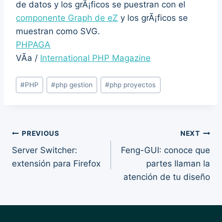
de datos y los grÃ¡ficos se puestran con el
componente Graph de eZ
y los grÃ¡ficos se
muestran como SVG.
PHPAGA
VÃ­a /
International PHP Magazine
Post
#
PHP
#
php gestion
#
php proyectos
Tags:
Post
PREVIOUS
NEXT
Server Switcher:
Feng-GUI: conoce que
navigation
extensión para Firefox
partes llaman la
atención de tu diseño