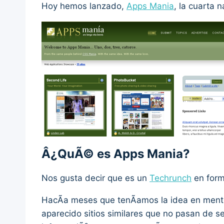
Hoy hemos lanzado,
Apps Mania
, la cuarta 
Â¿QuÃ© es Apps Mania?
Nos gusta decir que es un
Techrunch
en for
HacÃ­a meses que tenÃ­amos la idea en mente
aparecido sitios similares que no pasan de se