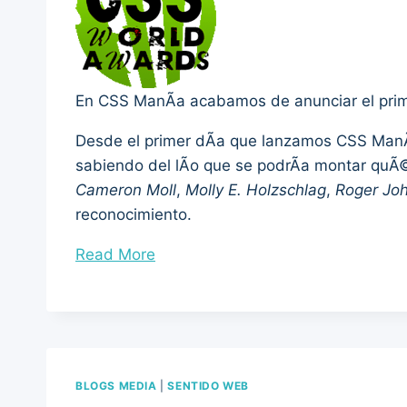
En CSS ManÃ­a acabamos de anunciar el prim
Desde el primer dÃ­a que lanzamos CSS ManÃ
sabiendo del lÃ­o que se podrÃ­a montar quÃ
Cameron Moll
,
Molly E. Holzschlag
,
Roger Jo
reconocimiento.
“Presentando
Read More
CSS
World
Awards”
BLOGS MEDIA
|
SENTIDO WEB