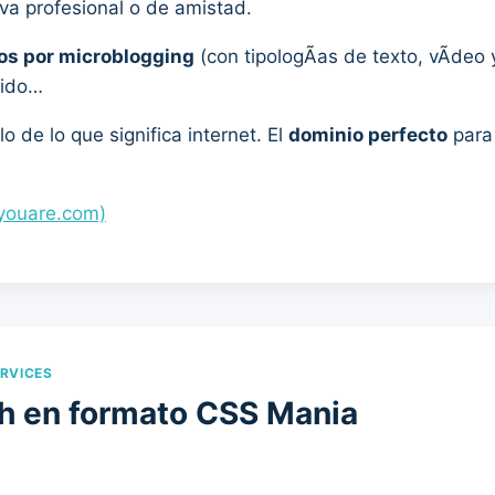
va profesional o de amistad.
os por microblogging
(con tipologÃ­as de texto, vÃ­deo 
nido…
o de lo que significa internet. El
dominio perfecto
para 
youare.com)
RVICES
h en formato CSS Mania