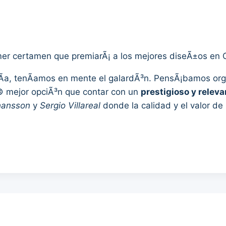
er certamen que premiarÃ¡ a los mejores diseÃ±os en 
­a, tenÃ­amos en mente el galardÃ³n. PensÃ¡bamos orga
© mejor opciÃ³n que contar con un
prestigioso y releva
hansson
y
Sergio Villareal
donde la calidad y el valor de