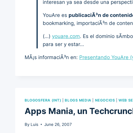
interesan ya sea desde una perspecti
YouAre es
publicaciÃ³n de contenid
bookmarking, importaciÃ³n de conte
(…)
youare.com
. Es el dominio sÃ­mbol
para ser y estar…
MÃ¡s informaciÃ³n en:
Presentando YouAre (
BLOGOSFERA (INT)
|
BLOGS MEDIA
|
NEGOCIOS
|
WEB SE
Apps Mania, un Techcrunc
By
Luis
June 26, 2007