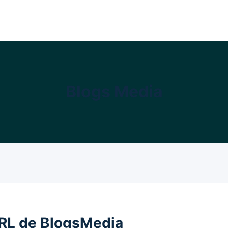
Blogs Media
URL de BlogsMedia