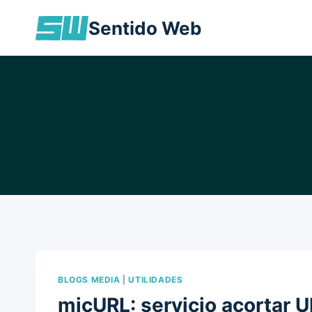
Skip
Sentido Web
to
content
BLOGS MEDIA
|
UTILIDADES
micURL: servicio acortar 