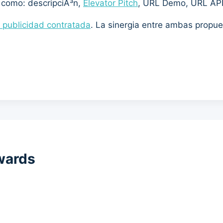
 como: descripciÃ³n,
Elevator Pitch
, URL Demo, URL API
 publicidad contratada
. La sinergia entre ambas propue
wards