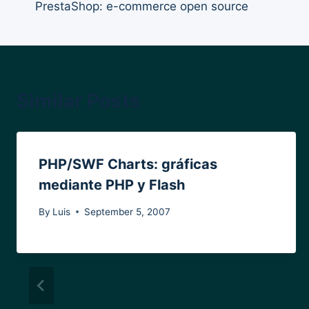
PrestaShop: e-commerce open source
navigation
Similar Posts
PHP/SWF Charts: gráficas
mediante PHP y Flash
By
Luis
September 5, 2007