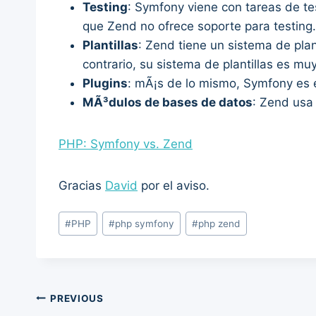
Testing
: Symfony viene con tareas de te
que Zend no ofrece soporte para testing.
Plantillas
: Zend tiene un sistema de plan
contrario, su sistema de plantillas es m
Plugins
: mÃ¡s de lo mismo, Symfony es 
MÃ³dulos de bases de datos
: Zend usa
PHP: Symfony vs. Zend
Gracias
David
por el aviso.
Post
#
PHP
#
php symfony
#
php zend
Tags:
Post
PREVIOUS