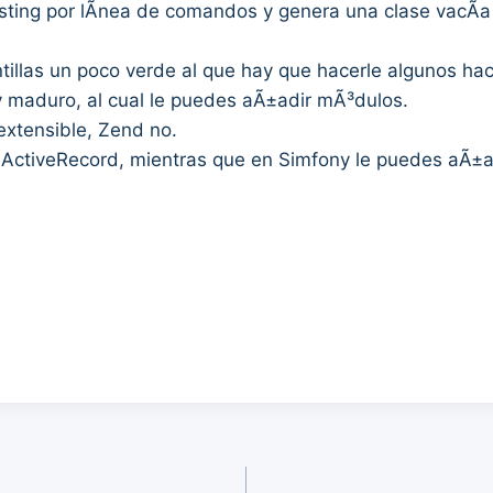
sting por lÃ­nea de comandos y genera una clase vacÃ­a p
tillas un poco verde al que hay que hacerle algunos hac
uy maduro, al cual le puedes aÃ±adir mÃ³dulos.
extensible, Zend no.
 ActiveRecord, mientras que en Simfony le puedes aÃ±a