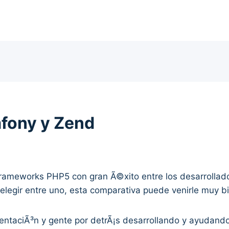
fony y Zend
rameworks PHP5 con gran Ã©xito entre los desarrollad
 elegir entre uno, esta comparativa puede venirle muy b
ntaciÃ³n y gente por detrÃ¡s desarrollando y ayudando