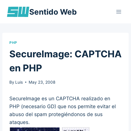
Skip
Sentido Web
to
content
PHP
SecureImage: CAPTCHA
en PHP
By
Luis
May 23, 2008
SecureImage es un CAPTCHA realizado en
PHP (necesario GD) que nos permite evitar el
abuso del spam protegiéndonos de sus
ataques.