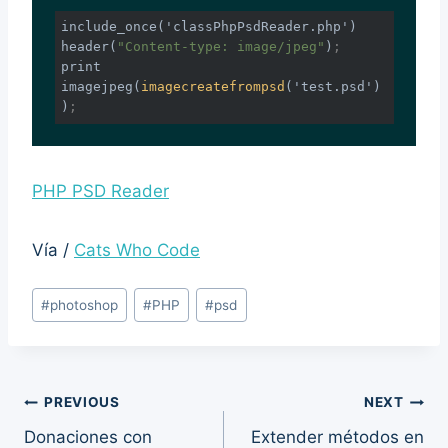
include_once('classPhpPsdReader.php')

header(
"Content-type: image/jpeg"
)
;
print 
imagejpeg(
imagecreatefrompsd
('test.psd')
)
;
PHP PSD Reader
Vía /
Cats Who Code
Post
#
photoshop
#
PHP
#
psd
Tags:
Post
PREVIOUS
NEXT
Donaciones con
Extender métodos en