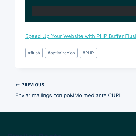
Speed Up Your Website with PHP Buffer Flus
Post
#
flush
#
optimizacion
#
PHP
Tags:
Post
PREVIOUS
Enviar mailings con poMMo mediante CURL
navigation