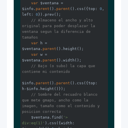
var
 $ventana = 
$info.
parent
().
parent
().css({top: 
0
, 
left: 
0
}).prev();

// Almaceno el ancho y alto 
original para poder desplazar la 
ventana segun la diferencia de 
tamaños
var
 h = 
$ventana.
parent
().height();

var
 w = 
$ventana.
parent
().width();

// Bajo (o subo) la capa que 
contiene mi contenido
$info.
parent
().
parent
().css({top: 
h-$info.height()});       

// Sombre del recuadro blanco 
que mete gmaps, ancho como la 
imagen, tamaño como el contenido y 
posicion correcta
    $ventana.find(
'> 
div:eq(1)'
).css({width: 