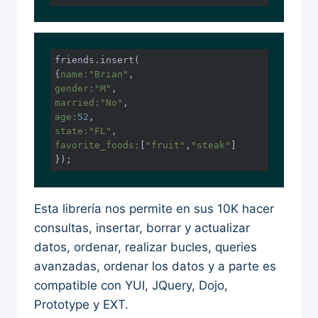
friends.insert(

{
name:
"Brian"
gender:
"M"
married:
"No"
age:
52
state:
"FL"
favorite_foods:
[
"fruit"
,
"steak"
]

});
Esta librería nos permite en sus 10K hacer
consultas, insertar, borrar y actualizar
datos, ordenar, realizar bucles, queries
avanzadas, ordenar los datos y a parte es
compatible con YUI, JQuery, Dojo,
Prototype y EXT.