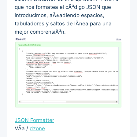
que nos formatea el cÃ³digo JSON que
introducimos, aÃ±adiendo espacios,
tabuladores y saltos de lÃ­nea para una
mejor comprensiÃ³n.
JSON Formatter
VÃ­a /
dzone