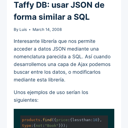
Taffy DB: usar JSON de
forma similar a SQL
By
Luis
March 14, 2008
Interesante librería que nos permite
acceder a datos JSON mediante una
nomenclatura parecida a SQL. Así cuando
desarrollemos una capa de Ajax podemos
buscar entre los datos, o modificarlos
mediante esta librería.
Unos ejemplos de uso serían los
siguientes:
products
.find
({
price
:{lessthan:
10
type
:{
not
:
"Book"
}});