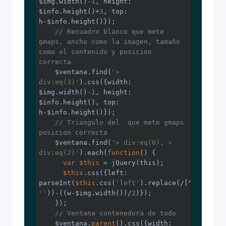
$img.width()
-1
, height: 
$info.height()+
3
, top: 
h-$info.height()});

// Recuadro blanco que mete 
gmaps, ancho como la imagen, tamaño 
como el contenido y posicion 
correcta
    $ventana.find(
'> 
div:eq(3)'
).css({width: 
$img.width()
-1
, height: 
$info.height(), top: 
h-$info.height()});

// Triangulo del  que mete gmaps 
posicion correcta
    $ventana.find(
'> div:eq(0), > 
div:eq(2)'
).each(
function
()
{

var
$this
 = jQuery(this);

$this
.css({left: 
parseInt(
$this
.css(
'left'
).replace(/[^\d]/g, 
''
))-((w-$img.width())/
2
)});

    });

// Ventana contenedora de todo
    $ventana.
parent
().css({width: 