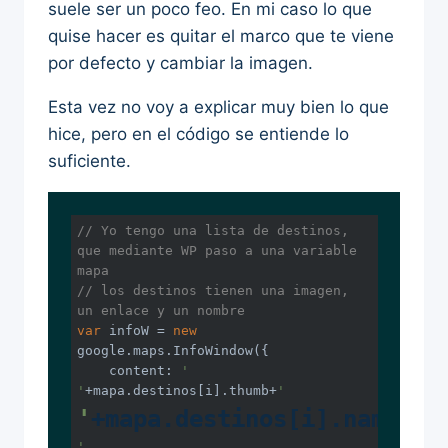
suele ser un poco feo. En mi caso lo que
quise hacer es quitar el marco que te viene
por defecto y cambiar la imagen.
Esta vez no voy a explicar muy bien lo que
hice, pero en el código se entiende lo
suficiente.
// Yo tengo una lista de destinos, 
que mediante WP paso a una variable 
mapa
// los destinos tienen una imagen, 
un enlace y un nombre
var
 infoW = 
new
google.maps.InfoWindow({

    content: 
'
'
+mapa.destinos[i].thumb+
'
'
+mapa.destinos[i].name+
'
'