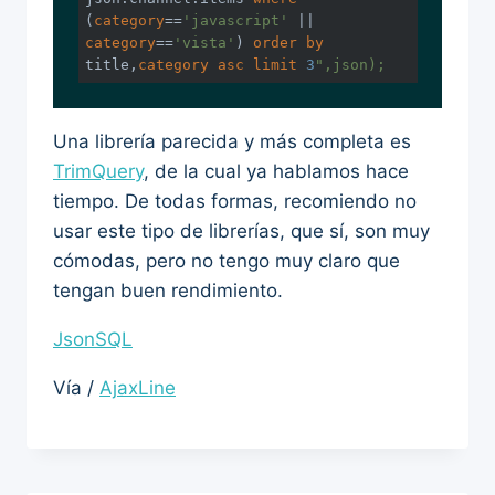
(
category
==
'javascript'
 || 
category
==
'vista'
) 
order
by
title,
category
asc
limit
3
",json);
Una librería parecida y más completa es
TrimQuery
, de la cual ya hablamos hace
tiempo. De todas formas, recomiendo no
usar este tipo de librerías, que sí, son muy
cómodas, pero no tengo muy claro que
tengan buen rendimiento.
JsonSQL
Vía /
AjaxLine