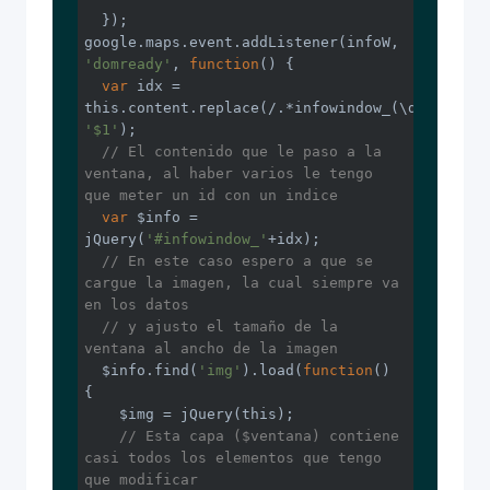
  });

google.maps.event.addListener(infoW, 
'domready'
, 
function
()
{

var
 idx = 
this.content.replace(/.*infowindow_(\d+).*/, 
'$1'
);

// El contenido que le paso a la 
ventana, al haber varios le tengo 
que meter un id con un indice
var
 $info = 
jQuery(
'#infowindow_'
+idx);

// En este caso espero a que se 
cargue la imagen, la cual siempre va 
en los datos
// y ajusto el tamaño de la 
ventana al ancho de la imagen
  $info.find(
'img'
).load(
function
()
{

    $img = jQuery(this);

// Esta capa ($ventana) contiene 
casi todos los elementos que tengo 
que modificar