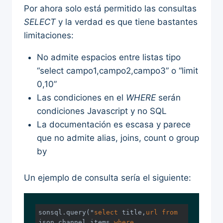
Por ahora solo está permitido las consultas
SELECT
y la verdad es que tiene bastantes
limitaciones:
No admite espacios entre listas tipo
“select campo1,campo2,campo3” o “limit
0,10”
Las condiciones en el
WHERE
serán
condiciones Javascript y no SQL
La documentación es escasa y parece
que no admite alias, joins, count o group
by
Un ejemplo de consulta sería el siguiente:
sonsql.query("
select
 title,
url
from
json.channel.items 
where