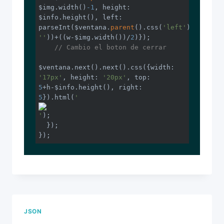
$img.width()
-1
, height: 
$info.height(), left: 
parseInt($ventana.
parent
().css(
'left'
''
))+((w-$img.width())/
2
)});

// Cambio el boton de cerrar
$ventana.next().next().css({width: 
'17px'
, height: 
'20px'
, top: 
5
+h-$info.height(), right: 
5
}).html(
'
'
);

  });

});
JSON