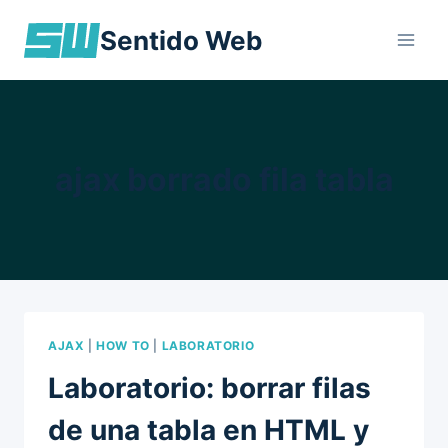
Skip
Sentido Web
to
content
ajax borrado fila tabla
AJAX
|
HOW TO
|
LABORATORIO
Laboratorio: borrar filas
de una tabla en HTML y