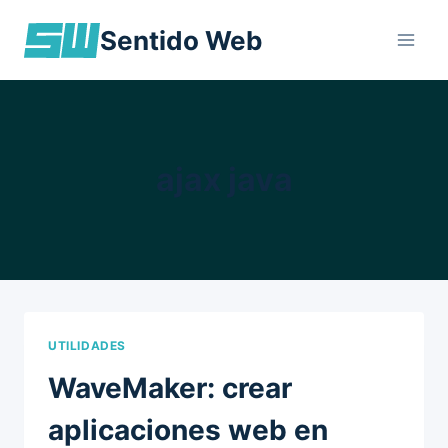
Skip
Sentido Web
to
content
ajax java
UTILIDADES
WaveMaker: crear
aplicaciones web en