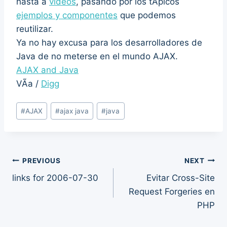
hasta a
videos
, pasando por los tÃ­picos
ejemplos y componentes
que podemos
reutilizar.
Ya no hay excusa para los desarrolladores de
Java de no meterse en el mundo AJAX.
AJAX and Java
VÃ­a /
Digg
Post
#
AJAX
#
ajax java
#
java
Tags:
Post
PREVIOUS
NEXT
links for 2006-07-30
Evitar Cross-Site
navigation
Request Forgeries en
PHP