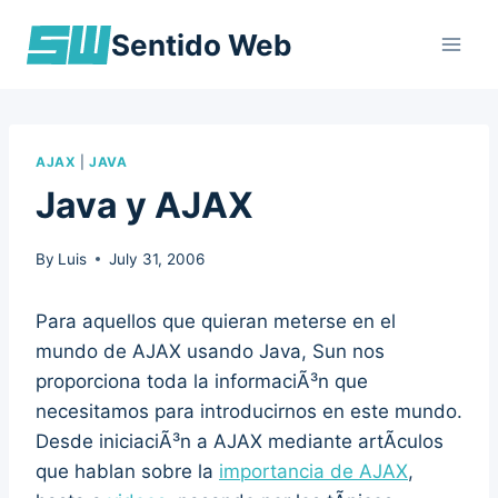
Skip
Sentido Web
to
content
AJAX
|
JAVA
Java y AJAX
By
Luis
July 31, 2006
Para aquellos que quieran meterse en el
mundo de AJAX usando Java, Sun nos
proporciona toda la informaciÃ³n que
necesitamos para introducirnos en este mundo.
Desde iniciaciÃ³n a AJAX mediante artÃ­culos
que hablan sobre la
importancia de AJAX
,