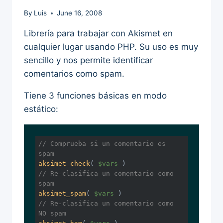
By
Luis
June 16, 2008
Librería para trabajar con Akismet en
cualquier lugar usando PHP. Su uso es muy
sencillo y nos permite identificar
comentarios como spam.
Tiene 3 funciones básicas en modo
estático:
// Comprueba si un comentario es 
spam
aksimet_check
( 
$vars
 )
// Re-clasifica un comentario como 
spam
aksimet_spam
( 
$vars
 )
// Re-clasifica un comentario como 
NO spam