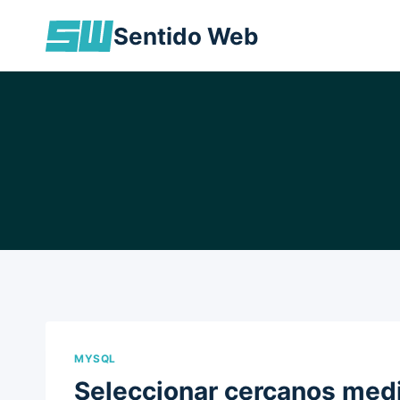
Skip
Sentido Web
to
content
MYSQL
Seleccionar cercanos me