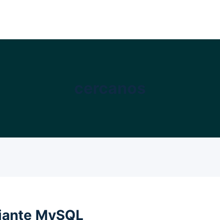
cercanos
diante MySQL