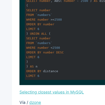
SELECT
number
, 
ABS
( 
number
 - 
2500
 ) 
AS
 dis
SELECT
number
FROM
`numbers`
WHERE
number
 >=
2500
ORDER
BY
number
LIMIT
6
) 
UNION
ALL
SELECT
number
FROM
`numbers`
WHERE
number
 <
2500
ORDER
BY
number
DESC
LIMIT
6
)

) 
AS
ORDER
BY
LIMIT
6
Selecting closest values in MySQL
Vía /
dzone