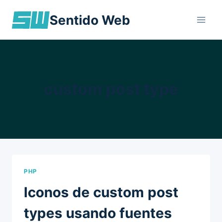
Skip
Sentido Web
to
content
custom post type
PHP
Iconos de custom post
types usando fuentes