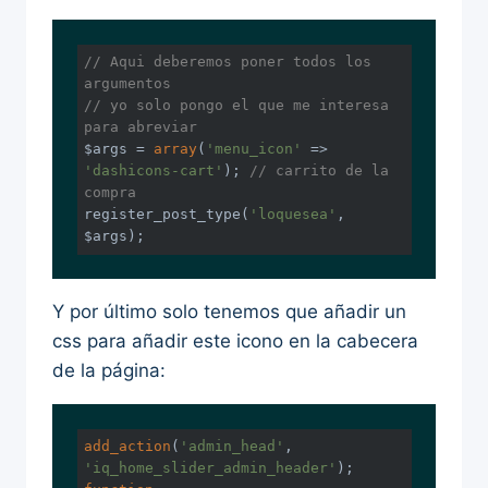
// Aqui deberemos poner todos los 
argumentos
// yo solo pongo el que me interesa 
para abreviar
$args = 
array
(
'menu_icon'
 => 
'dashicons-cart'
); 
// carrito de la 
compra
register_post_type(
'loquesea'
, 
$args);
Y por último solo tenemos que añadir un
css para añadir este icono en la cabecera
de la página:
add_action
(
'admin_head'
, 
'iq_home_slider_admin_header'