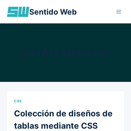
Skip
Sentido Web
to
content
diseÃ±o tablas css
CSS
Colección de diseños de
tablas mediante CSS