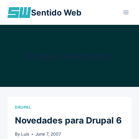
Skip
Sentido Web
to
content
drupal novedades
DRUPAL
Novedades para Drupal 6
By
Luis
June 7, 2007