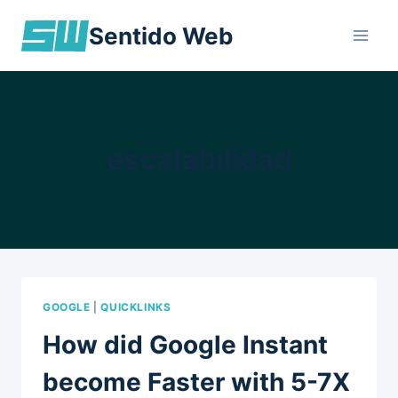
Skip
Sentido Web
to
content
escalabilidad
GOOGLE
|
QUICKLINKS
How did Google Instant
become Faster with 5-7X