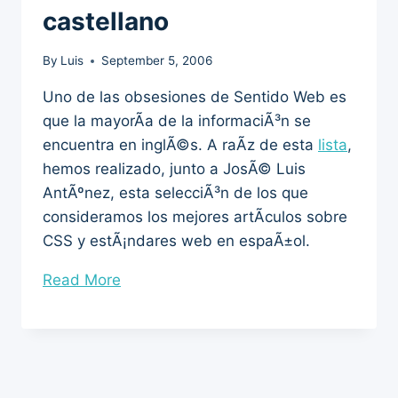
castellano
By
Luis
September 5, 2006
Uno de las obsesiones de Sentido Web es
que la mayorÃ­a de la informaciÃ³n se
encuentra en inglÃ©s. A raÃ­z de esta
lista
,
hemos realizado, junto a JosÃ© Luis
AntÃºnez, esta selecciÃ³n de los que
consideramos los mejores artÃ­culos sobre
CSS y estÃ¡ndares web en espaÃ±ol.
“Los
Read More
mejores
textos
sobre
CSS