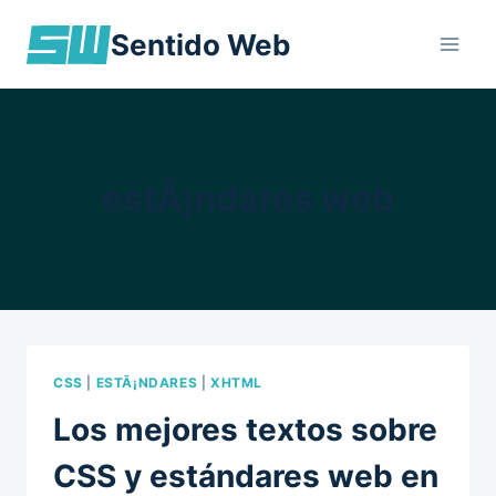
Skip
Sentido Web
to
content
estÃ¡ndares web
CSS
|
ESTÃ¡NDARES
|
XHTML
Los mejores textos sobre
CSS y estándares web en