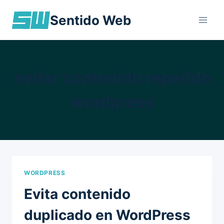
Skip
Sentido Web
to
content
evitar contenido repetido
wordpress
WORDPRESS
Evita contenido
duplicado en WordPress