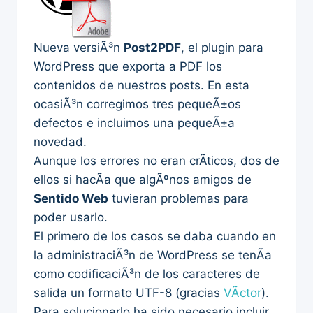
Nueva versiÃ³n
Post2PDF
, el plugin para
WordPress que exporta a PDF los
contenidos de nuestros posts. En esta
ocasiÃ³n corregimos tres pequeÃ±os
defectos e incluimos una pequeÃ±a
novedad.
Aunque los errores no eran crÃ­ticos, dos de
ellos si hacÃ­a que algÃºnos amigos de
Sentido Web
tuvieran problemas para
poder usarlo.
El primero de los casos se daba cuando en
la administraciÃ³n de WordPress se tenÃ­a
como codificaciÃ³n de los caracteres de
salida un formato UTF-8 (gracias
VÃ­ctor
).
Para solucionarlo ha sido necesario incluir