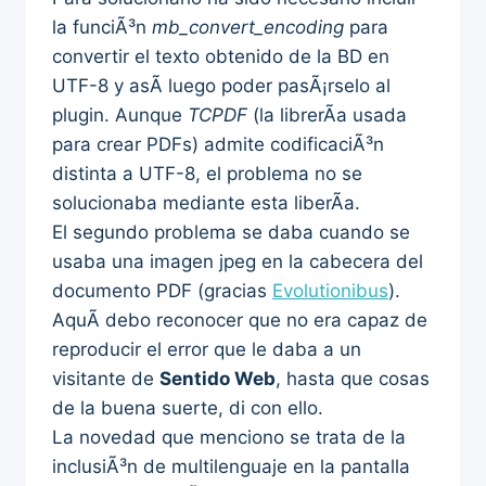
la funciÃ³n
mb_convert_encoding
para
convertir el texto obtenido de la BD en
UTF-8 y asÃ­ luego poder pasÃ¡rselo al
plugin. Aunque
TCPDF
(la librerÃ­a usada
para crear PDFs) admite codificaciÃ³n
distinta a UTF-8, el problema no se
solucionaba mediante esta liberÃ­a.
El segundo problema se daba cuando se
usaba una imagen jpeg en la cabecera del
documento PDF (gracias
Evolutionibus
).
AquÃ­ debo reconocer que no era capaz de
reproducir el error que le daba a un
visitante de
Sentido Web
, hasta que cosas
de la buena suerte, di con ello.
La novedad que menciono se trata de la
inclusiÃ³n de multilenguaje en la pantalla