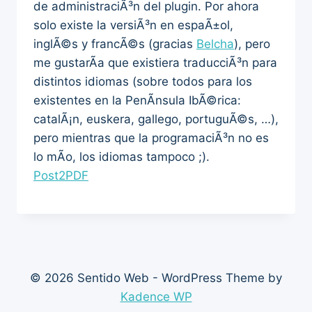
de administraciÃ³n del plugin. Por ahora
solo existe la versiÃ³n en espaÃ±ol,
inglÃ©s y francÃ©s (gracias
Belcha
), pero
me gustarÃ­a que existiera traducciÃ³n para
distintos idiomas (sobre todos para los
existentes en la PenÃ­nsula IbÃ©rica:
catalÃ¡n, euskera, gallego, portuguÃ©s, …),
pero mientras que la programaciÃ³n no es
lo mÃ­o, los idiomas tampoco ;).
Post2PDF
© 2026 Sentido Web - WordPress Theme by
Kadence WP