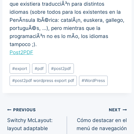
que existiera traducciÃ³n para distintos
idiomas (sobre todos para los existentes en la
PenÃ­nsula IbÃ©rica: catalÃ¡n, euskera, gallego,
portuguÃ©s, …), pero mientras que la
programaciÃ³n no es lo mÃ­o, los idiomas
tampoco ;).
Post2PDF
Post
#
export
#
pdf
#
post2pdf
Tags:
#
post2pdf wordpress export pdf
#
WordPress
Post
PREVIOUS
NEXT
Switchy McLayout:
Cómo destacar en el
navigation
layout adaptable
menú de navegación