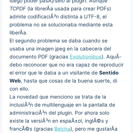
luego poder pasÃ¡rselo al plugin. Aunque
TCPDF
(la librerÃ­a usada para crear PDFs)
admite codificaciÃ³n distinta a UTF-8, el
problema no se solucionaba mediante esta
liberÃ­a.
El segundo problema se daba cuando se
usaba una imagen jpeg en la cabecera del
documento PDF (gracias
Evolutionibus
). AquÃ­
debo reconocer que no era capaz de reproducir
el error que le daba a un visitante de
Sentido
Web
, hasta que cosas de la buena suerte, di
con ello.
La novedad que menciono se trata de la
inclusiÃ³n de multilenguaje en la pantalla de
administraciÃ³n del plugin. Por ahora solo
existe la versiÃ³n en espaÃ±ol, inglÃ©s y
francÃ©s (gracias
Belcha
), pero me gustarÃ­a