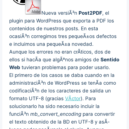
Nueva versiÃ³n
Post2PDF
, el
plugin para WordPress que exporta a PDF los
contenidos de nuestros posts. En esta
ocasiÃ³n corregimos tres pequeÃ±os defectos
e incluimos una pequeÃ±a novedad.
Aunque los errores no eran crÃ­ticos, dos de
ellos si hacÃ­a que algÃºnos amigos de
Sentido
Web
tuvieran problemas para poder usarlo.
El primero de los casos se daba cuando en la
administraciÃ³n de WordPress se tenÃ­a como
codificaciÃ³n de los caracteres de salida un
formato UTF-8 (gracias
VÃ­ctor
). Para
solucionarlo ha sido necesario incluir la
funciÃ³n
mb_convert_encoding
para convertir
el texto obtenido de la BD en UTF-8 y asÃ­