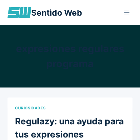
Skip
Sentido Web
to
content
expresiones regulares
programa
CURIOSIDADES
Regulazy: una ayuda para
tus expresiones