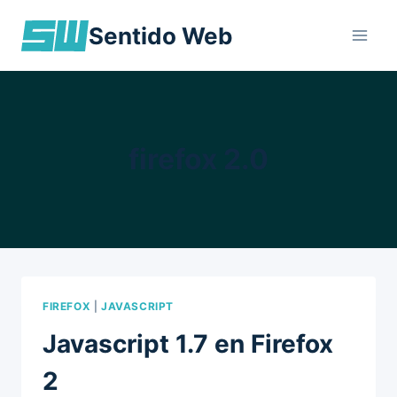
Skip
Sentido Web
to
content
firefox 2.0
FIREFOX
|
JAVASCRIPT
Javascript 1.7 en Firefox
2