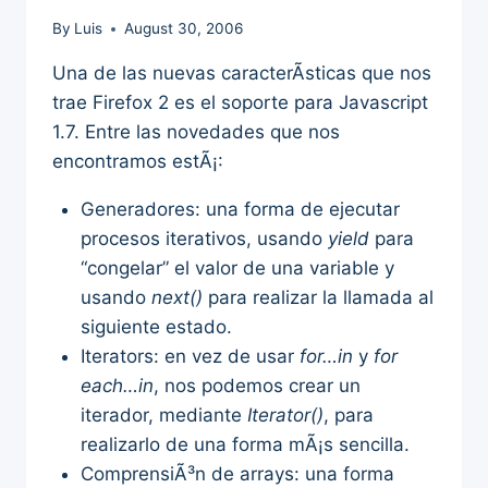
By
Luis
August 30, 2006
Una de las nuevas caracterÃ­sticas que nos
trae Firefox 2 es el soporte para Javascript
1.7. Entre las novedades que nos
encontramos estÃ¡:
Generadores: una forma de ejecutar
procesos iterativos, usando
yield
para
“congelar” el valor de una variable y
usando
next()
para realizar la llamada al
siguiente estado.
Iterators: en vez de usar
for…in
y
for
each…in
, nos podemos crear un
iterador, mediante
Iterator()
, para
realizarlo de una forma mÃ¡s sencilla.
ComprensiÃ³n de arrays: una forma