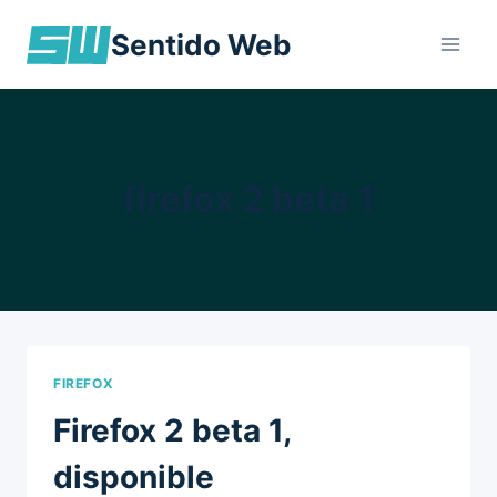
Skip
Sentido Web
to
content
firefox 2 beta 1
FIREFOX
Firefox 2 beta 1,
disponible