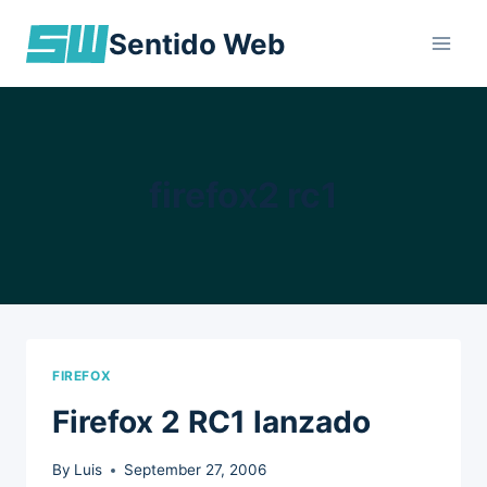
Skip
Sentido Web
to
content
firefox2 rc1
FIREFOX
Firefox 2 RC1 lanzado
By
Luis
September 27, 2006