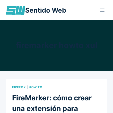
Skip
Sentido Web
to
content
firemarker howto xul
FIREFOX
|
HOW TO
FireMarker: cómo crear
una extensión para