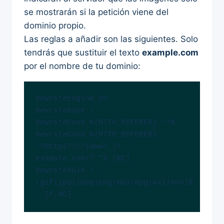
se mostrarán si la petición viene del
dominio propio.
Las reglas a añadir son las siguientes. Solo
tendrás que sustituir el texto
example.com
por el nombre de tu dominio:
RewriteEngine On

RewriteBase /

RewriteCond %{HTTP_REFERER} !^$

RewriteCond %{HTTP_REFERER} 
!^https?://(www\.)?
example.com/?.*$ [NC]

RewriteRule \.
(gif|jpg|jpeg|png|mp3|mpg|avi|mov)$ 