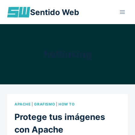
Skip
Sentido Web
to
content
hotlinking
APACHE
|
GRAFISMO
|
HOW TO
Protege tus imágenes
con Apache