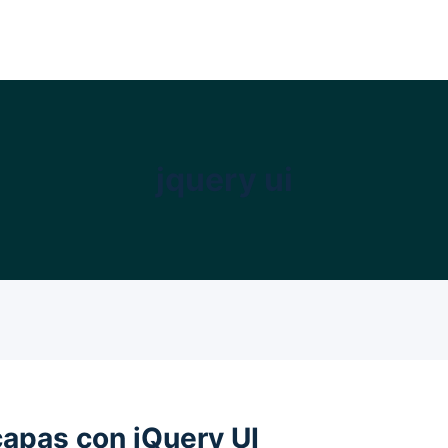
jquery ui
capas con jQuery UI