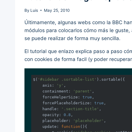
By
Luis
May 25, 2010
Últimamente, algunas webs como la BBC han m
módulos para colocarlos cómo más le guste, 
se puede realizar de forma muy sencilla.
El tutorial que enlazo explica paso a paso c
con cookies de forma facil (y poder recuperar
$(
'#sidebar .sortable-list'
).sortable({

axis
: 
'y'
,

containment
: 
'parent'
,

forceHelperSize
: 
true
,

forcePlaceholderSize
: 
true
,

handle
: 
'.section-title'
,

opacity
: 
0.8
,

placeholder
: 
'placeholder'
,

update
: 
function
(
)
{
