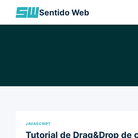
Skip
Sentido Web
to
content
JAVASCRIPT
Tutorial de Drag&Drop de 