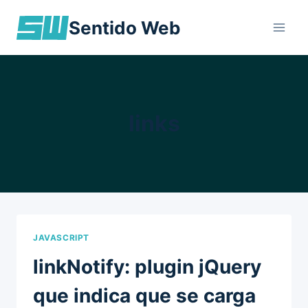
Skip
Sentido Web
to
content
links
JAVASCRIPT
linkNotify: plugin jQuery
que indica que se carga