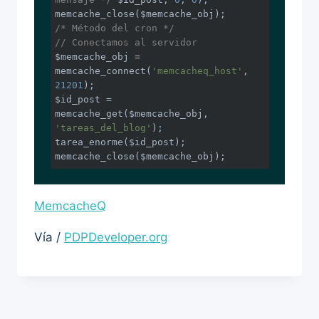
/* Método del cron */
// Conectamos al servidor 
$memcache_obj = 
memcache_connect(
'memcacheq_host'
, 
21201
);

$id_post = 
memcache_get($memcache_obj, 
'tareas_del_blog'
);

tarea_enorme($id_post);

memcache_close($memcache_obj);
MemcacheQ
Vía /
PDPDeveloper.org