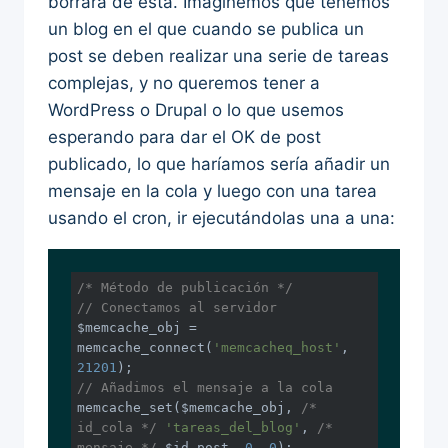
borrará de esta. Imaginemos que tenemos
un blog en el que cuando se publica un
post se deben realizar una serie de tareas
complejas, y no queremos tener a
WordPress o Drupal o lo que usemos
esperando para dar el OK de post
publicado, lo que haríamos sería añadir un
mensaje en la cola y luego con una tarea
usando el cron, ir ejecutándolas una a una:
/* Método de publicación */
// Conectamos al servidor 
$memcache_obj = 
memcache_connect(
'memcacheq_host'
, 
21201
// Añadimos el mensaje a la cola
memcache_set($memcache_obj, 
/* 
id_cola */
'tareas_del_blog'
, 
/* 
mensaje */
 $id_post, 
0
, 
0
);
