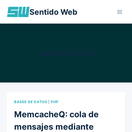
Skip
Sentido Web
to
content
memcacheq
BASES DE DATOS
|
PHP
MemcacheQ: cola de
mensajes mediante