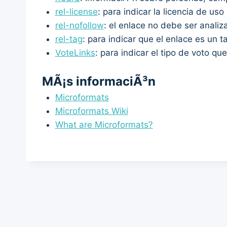
rel-license
: para indicar la licencia de uso
rel-nofollow
: el enlace no debe ser anal
rel-tag
: para indicar que el enlace es un t
VoteLinks
: para indicar el tipo de voto q
MÃ¡s informaciÃ³n
Microformats
Microformats Wiki
What are Microformats?