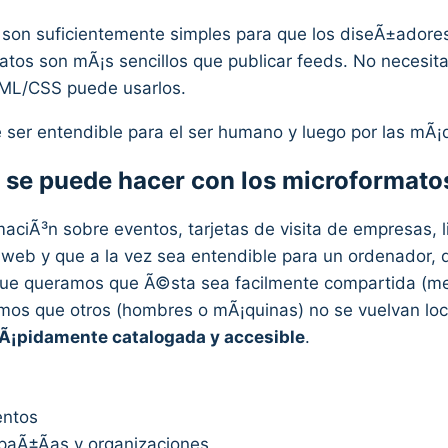
 son suficientemente simples para que los diseÃ±adores
atos son mÃ¡s sencillos que publicar feeds. No necesit
ML/CSS puede usarlos.
 ser entendible para el ser humano y luego por las mÃ¡
se puede hacer con los microformato
aciÃ³n sobre eventos, tarjetas de visita de empresas, 
a web y que a la vez sea entendible para un ordenador, 
 que queramos que Ã©sta sea facilmente compartida (med
s que otros (hombres o mÃ¡quinas) no se vuelvan locos 
 rÃ¡pidamente catalogada y accesible
.
entos
paÃ±Ã­as y organizaciones