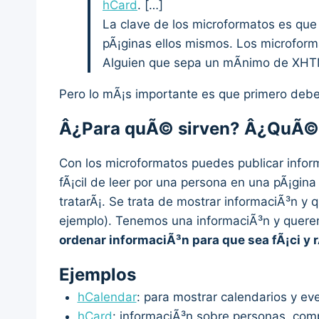
hCard
. […]
La clave de los microformatos es que
pÃ¡ginas ellos mismos. Los microform
Alguien que sepa un mÃ­nimo de XHT
Pero lo mÃ¡s importante es que primero debe
Â¿Para quÃ© sirven? Â¿QuÃ© 
Con los microformatos puedes publicar inform
fÃ¡cil de leer por una persona en una pÃ¡gin
tratarÃ¡. Se trata de mostrar informaciÃ³n y
ejemplo). Tenemos una informaciÃ³n y queremo
ordenar informaciÃ³n para que sea fÃ¡ci y
Ejemplos
hCalendar
: para mostrar calendarios y ev
hCard
: informaciÃ³n sobre personas, com