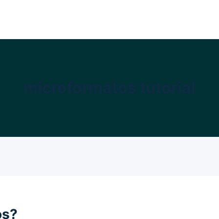
microformatos tutorial
os?