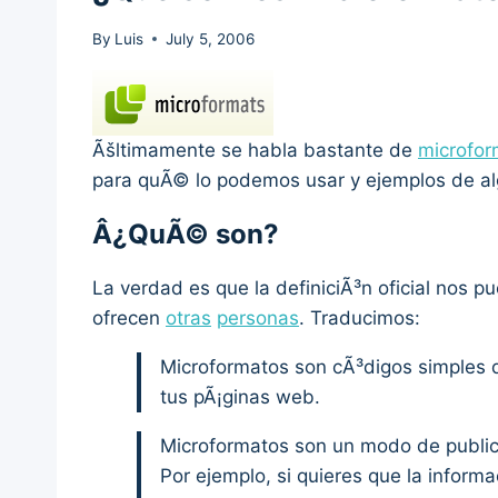
By
Luis
July 5, 2006
Ãšltimamente se habla bastante de
microfor
para quÃ© lo podemos usar y ejemplos de al
Â¿QuÃ© son?
La verdad es que la definiciÃ³n oficial nos p
ofrecen
otras
personas
. Traducimos:
Microformatos son cÃ³digos simples q
tus pÃ¡ginas web.
Microformatos son un modo de publica
Por ejemplo, si quieres que la inform