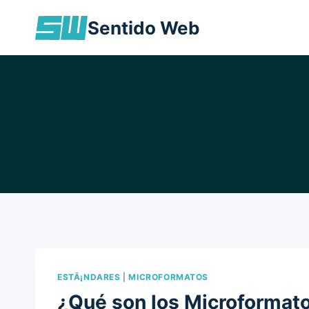
Skip
Sentido Web
to
content
ESTÃ¡NDARES
|
MICROFORMATOS
¿Qué son los Microformat