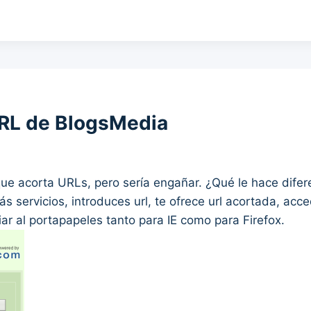
URL de BlogsMedia
que acorta URLs, pero sería engañar. ¿Qué le hace dife
más servicios, introduces url, te ofrece url acortada, acc
iar al portapapeles tanto para IE como para Firefox.