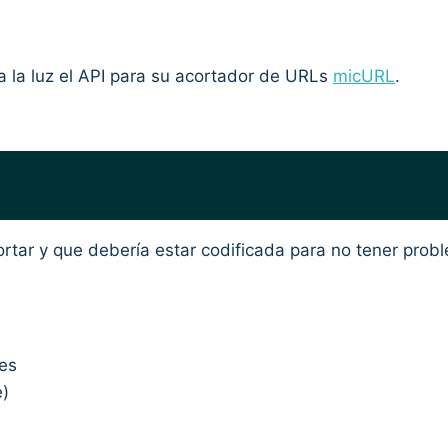
 la luz el API para su acortador de URLs
micURL
.
rtar y que debería estar codificada para no tener prob
es
e)