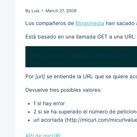
By
Luis
March 27, 2008
Los compañeros de
Blogsmedia
han sacado a
Está basado en una llamada GET a una URL:
http://micurl.com/api.php?url=
[url]
Por
[url]
se entiende la URL que se quiere aco
Devuelve tres posibles valores:
1 si hay error
2 si se ha superado el número de peticion
url acortada (http://micurl.com/micurlvalu
API de micURL