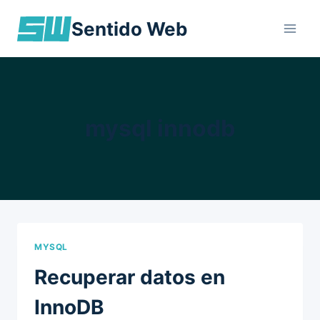
Skip
Sentido Web
to
content
mysql innodb
MYSQL
Recuperar datos en
InnoDB