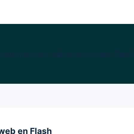
openlazslo aplicaciones flas
web en Flash