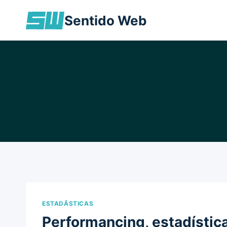
Skip
Sentido Web
to
content
ESTADÃ­STICAS
Performancing, estadístic