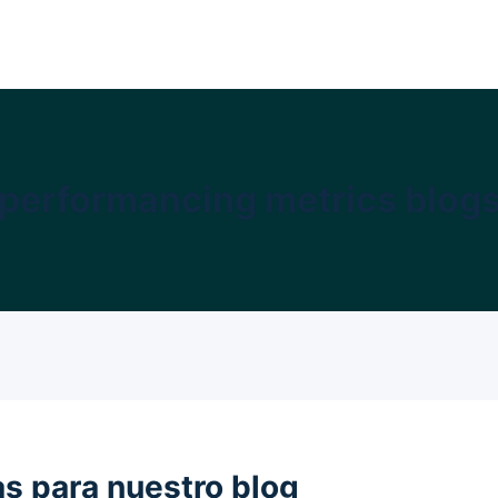
performancing metrics blog
as para nuestro blog