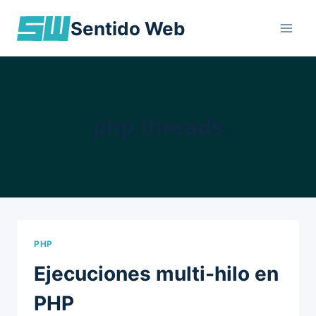
Skip
Sentido Web
to
content
php threads
PHP
Ejecuciones multi-hilo en
PHP