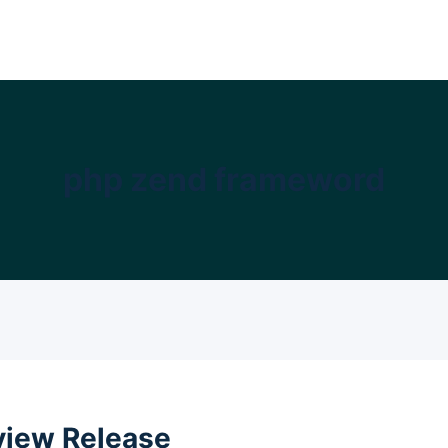
php zend frameword
view Release