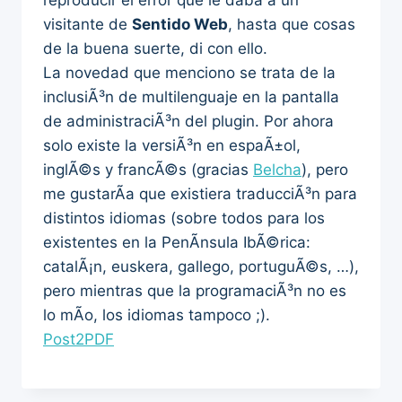
reproducir el error que le daba a un
visitante de
Sentido Web
, hasta que cosas
de la buena suerte, di con ello.
La novedad que menciono se trata de la
inclusiÃ³n de multilenguaje en la pantalla
de administraciÃ³n del plugin. Por ahora
solo existe la versiÃ³n en espaÃ±ol,
inglÃ©s y francÃ©s (gracias
Belcha
), pero
me gustarÃ­a que existiera traducciÃ³n para
distintos idiomas (sobre todos para los
existentes en la PenÃ­nsula IbÃ©rica:
catalÃ¡n, euskera, gallego, portuguÃ©s, …),
pero mientras que la programaciÃ³n no es
lo mÃ­o, los idiomas tampoco ;).
Post2PDF