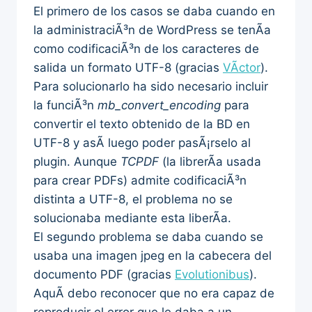
El primero de los casos se daba cuando en
la administraciÃ³n de WordPress se tenÃ­a
como codificaciÃ³n de los caracteres de
salida un formato UTF-8 (gracias
VÃ­ctor
).
Para solucionarlo ha sido necesario incluir
la funciÃ³n
mb_convert_encoding
para
convertir el texto obtenido de la BD en
UTF-8 y asÃ­ luego poder pasÃ¡rselo al
plugin. Aunque
TCPDF
(la librerÃ­a usada
para crear PDFs) admite codificaciÃ³n
distinta a UTF-8, el problema no se
solucionaba mediante esta liberÃ­a.
El segundo problema se daba cuando se
usaba una imagen jpeg en la cabecera del
documento PDF (gracias
Evolutionibus
).
AquÃ­ debo reconocer que no era capaz de