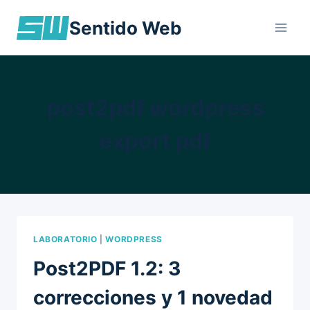
Skip
Sentido Web
to
content
post2pdf wordpress
export pdf
LABORATORIO
|
WORDPRESS
Post2PDF 1.2: 3
correcciones y 1 novedad