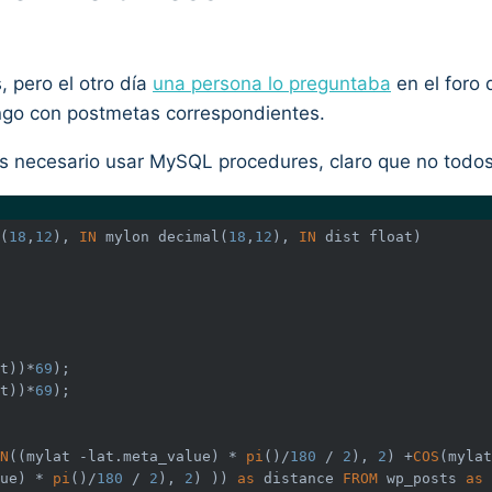
 pero el otro día
una persona lo preguntaba
en el foro 
ongo con postmetas correspondientes.
s necesario usar MySQL procedures, claro que no todos 
(
18
,
12
), 
IN
 mylon 
decimal
(
18
,
12
), 
IN
 dist 
float
t))*
69
t))*
69
N
((mylat -lat.meta_value) * 
pi
()/
180
 / 
2
), 
2
) +
COS
(mylat
ue) * 
pi
()/
180
 / 
2
), 
2
) )) 
as
 distance 
FROM
 wp_posts 
as
 