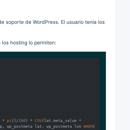
de soporte de WordPress. El usuario tenía los
los hosting lo permiten:
 * 
pi
()/
180
) * 
COS
(lat.meta_value * 
p, wp_postmeta lat, wp_postmeta lon 
WHERE