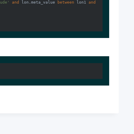
ude'
and
 lon.meta_value 
between
 lon1 
and