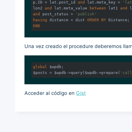
p.ID = lat.post_id 
and
 lat.meta_key = 
'lat
lon2 
and
 lat.meta_value 
between
 lat1 
and
and
 post_status = 
'publish'
having
 distance < dist 
ORDER
BY
END
Una vez creado el procedure deberemos llama
global
 $wpdb;

$posts = $wpdb->query($wpdb->prepare(
'call
Acceder al código en
Gist