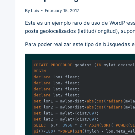
By
Luis
February 15, 2017
Este es un ejemplo raro de uso de WordPress,
posts geolocalizados (latitud/longitud), sup
Para poder realizar este tipo de búsquedas e
CREATE
PROCEDURE
 geodist (
IN
 mylat 
decimal
BEGIN
declare
 lon1 
float
declare
 lon2 
float
declare
 lat1 
float
declare
 lat2 
float
set
 lon1 = mylon-dist/
abs
(
cos
(
radians
(myla
set
 lon2 = mylon+dist/
abs
(
cos
(
radians
(myla
set
 lat1 = mylat-(dist/
69
set
 lat2 = mylat+(dist/
69
SELECT
 p.*, 
3956
 * 
2
 * 
ASIN
(
SQRT
( 
POWER
(
SI
pi
()/
180
) *
POWER
(
SIN
((mylon - lon.meta_val