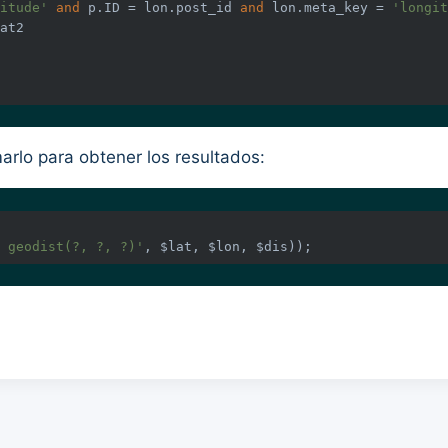
itude'
and
 p.ID = lon.post_id 
and
 lon.meta_key = 
'longit
rlo para obtener los resultados:
 geodist(?, ?, ?)'
, $lat, $lon, $dis));