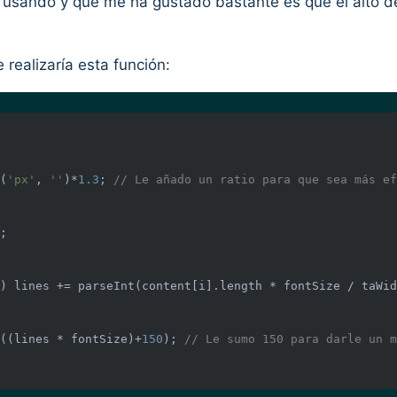
usando y que me ha gustado bastante es que el alto de
 realizaría esta función:
(
'px'
, 
''
)*
1.3
; 
// Le añado un ratio para que sea más ef
) lines += 
parseInt
(content[i].length * fontSize / taWid
((lines * fontSize)+
150
); 
// Le sumo 150 para darle un m