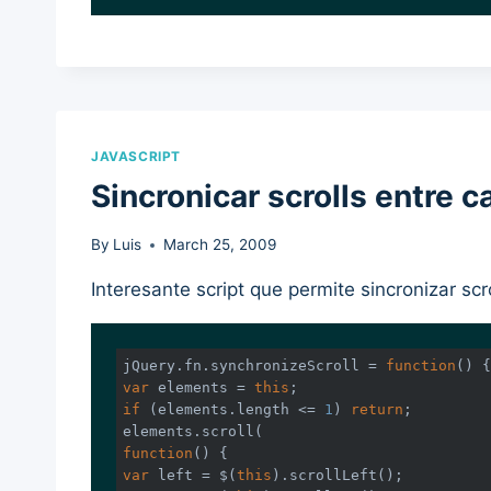
JAVASCRIPT
Sincronicar scrolls entre 
By
Luis
March 25, 2009
Interesante script que permite sincronizar sc
jQuery.fn.synchronizeScroll = 
function
(
) 
var
 elements = 
this
if
 (elements.length <= 
1
) 
return
;

function
(
) 
var
 left = $(
this