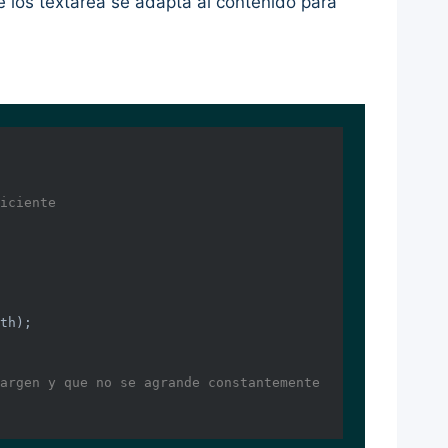
 los textarea se adapta al contenido para
iciente
th);

argen y que no se agrande constantemente