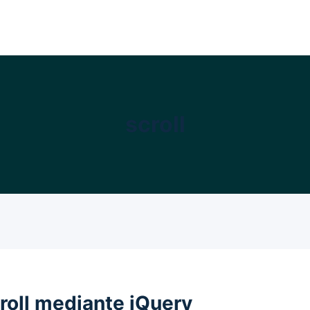
scroll
roll mediante jQuery