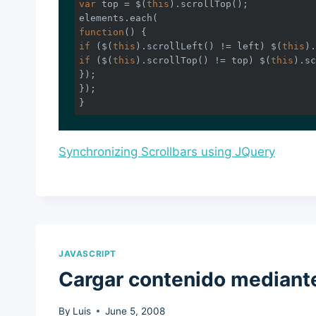
var
 top = $(
this
).scrollTop();

function
(
) 
if
 ($(
this
).scrollLeft() != left) $(
this
if
 ($(
this
).scrollTop() != top) $(
this
).sc
});

});

}
Synchronizing Scrollbars using JQuery
JAVASCRIPT
Cargar contenido mediante
By
Luis
June 5, 2008