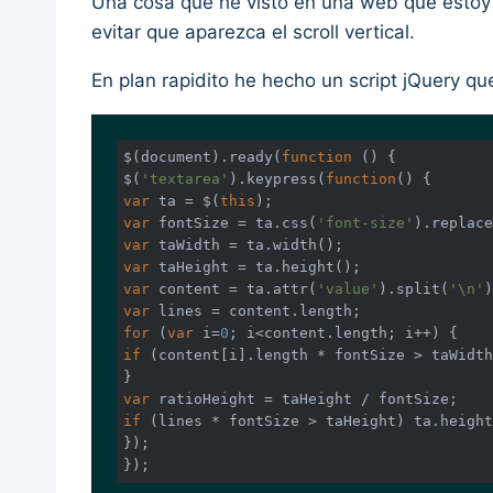
Una cosa que he visto en una web que estoy 
evitar que aparezca el scroll vertical.
En plan rapidito he hecho un script jQuery que
$(
document
).ready(
function
 (
) 
{

$(
'textarea'
).keypress(
function
(
) 
var
 ta = $(
this
var
 fontSize = ta.css(
'font-size'
).replace
var
var
var
 content = ta.attr(
'value'
).split(
'\n'
var
for
 (
var
 i=
0
if
 (content[i].length * fontSize > taWidth
var
if
 (lines * fontSize > taHeight) ta.height
});

});