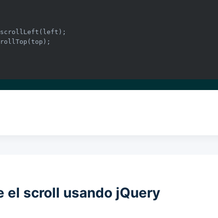
rollTop(top);

 el scroll usando jQuery