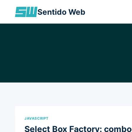
Skip
Sentido Web
to
content
JAVASCRIPT
Select Box Factory: combo