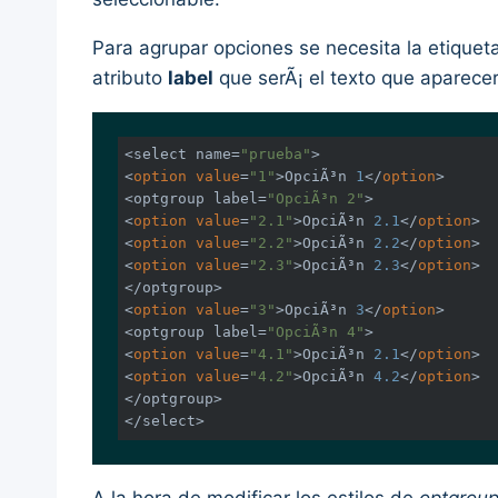
Para agrupar opciones se necesita la etiquet
atributo
label
que serÃ¡ el texto que aparece
<select name=
"prueba"
>

<
option
value
=
"1"
>OpciÃ³n 
1
</
option
>

<optgroup label=
"OpciÃ³n 2"
>

<
option
value
=
"2.1"
>OpciÃ³n 
2.1
</
option
>

<
option
value
=
"2.2"
>OpciÃ³n 
2.2
</
option
>

<
option
value
=
"2.3"
>OpciÃ³n 
2.3
</
option
>

</optgroup>

<
option
value
=
"3"
>OpciÃ³n 
3
</
option
>

<optgroup label=
"OpciÃ³n 4"
>

<
option
value
=
"4.1"
>OpciÃ³n 
2.1
</
option
>

<
option
value
=
"4.2"
>OpciÃ³n 
4.2
</
option
>

</optgroup>

</select>