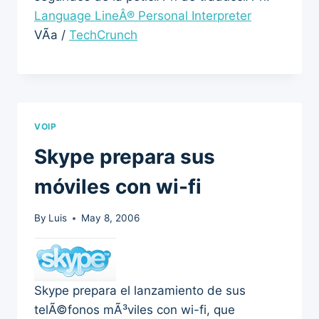
Language LineÂ® Personal Interpreter
VÃ­a /
TechCrunch
VOIP
Skype prepara sus
móviles con wi-fi
By
Luis
May 8, 2006
Skype prepara el lanzamiento de sus
telÃ©fonos mÃ³viles con wi-fi, que