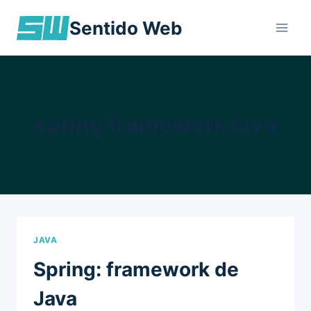
Skip
Sentido Web
to
content
spring framework java
JAVA
Spring: framework de
Java