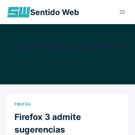
Skip
Sentido Web
to
content
sugerencias para firefox
3
FIREFOX
Firefox 3 admite
sugerencias