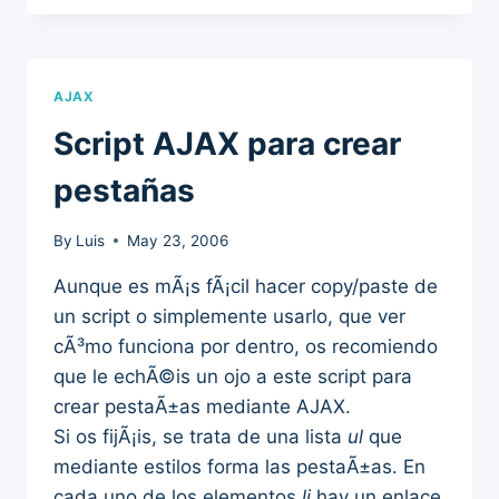
AJAX
Script AJAX para crear
pestañas
By
Luis
May 23, 2006
Aunque es mÃ¡s fÃ¡cil hacer copy/paste de
un script o simplemente usarlo, que ver
cÃ³mo funciona por dentro, os recomiendo
que le echÃ©is un ojo a este script para
crear pestaÃ±as mediante AJAX.
Si os fijÃ¡is, se trata de una lista
ul
que
mediante estilos forma las pestaÃ±as. En
cada uno de los elementos
li
hay un enlace