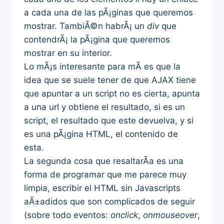
a cada una de las pÃ¡ginas que queremos
mostrar. TambiÃ©n habrÃ¡ un
div
que
contendrÃ¡ la pÃ¡gina que queremos
mostrar en su interior.
Lo mÃ¡s interesante para mÃ­ es que la
idea que se suele tener de que AJAX tiene
que apuntar a un script no es cierta, apunta
a una url y obtiene el resultado, si es un
script, el resultado que este devuelva, y si
es una pÃ¡gina HTML, el contenido de
esta.
La segunda cosa que resaltarÃ­a es una
forma de programar que me parece muy
limpia, escribir el HTML sin Javascripts
aÃ±adidos que son complicados de seguir
(sobre todo eventos:
onclick
,
onmouseover
,