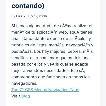
contando)
By
Luis
July 17, 2006
Si tienes alguna duda de cÃ³mo realizar el
menÃº de tu aplicaciÃ³n web, aquÃ­ tienes
una lista bastante extensa de artÃ­culos y
tutoriales de listas, menÃºs, navegaciÃ³n y
pestaÃ±as. Los hay mejores, peores, mÃ¡s
sencillos, os recomiendo que os deis una
pasada por ellos y veÃ¡is cual se adapta
mejor a vuestras necesidades. Eso sÃ­,
comprobarÃ­a que funcionen en todos los
navegadores.
Top 71 CSS Menus Navigation Tabs
Via /
Digg